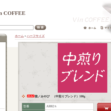
 COFFEE
ホーム
»
ハーフサイズ
雅／みやび （中煎りブレンド）100g
型番
AI002ｈ