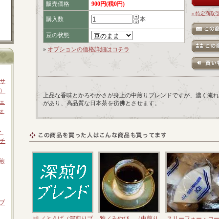
販売価格
900円(税0円)
» 特定商取
購入数
本
豆の状態
»
オプションの価格詳細はコチラ
サ
）
上品な香味とかろやかさが身上の中煎りブレンドですが、濃く淹れ
ェ
があり、高品質な日本茶を彷佛とさせます。
ォ
・
チ
煎
ブ
峠 ／とうげ（深煎りブ
雅／みやび （中煎り
スリーフォー・コ