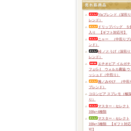
Vinブレンド（深煎
レンド）
ドリップバッグ ５
入り 【ギフト対応可】
ニャー （中煎りブ
ンド）
峠 ／とうげ（深煎り
レンド）
エチオピア イルガチ
フェG-1 ウォルカ農協 ウ
ッシュド（中煎り）
雅／みやび （中煎
ブレンド）
コロンビア スプレモ（極
り）
マスター・セレクト
100g×4種類
マスター・セレクト
100g×3種類 【ギフト対応
可】