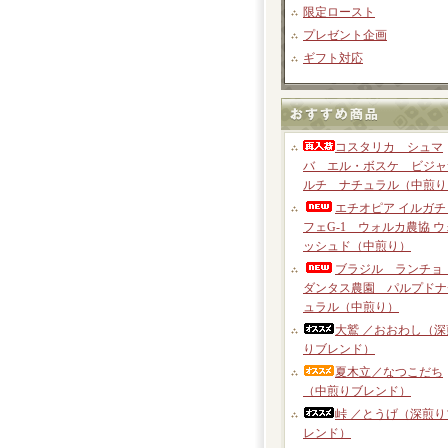
限定ロースト
プレゼント企画
ギフト対応
コスタリカ シュマ
バ エル・ボスケ ビジャ
ルチ ナチュラル（中煎り
エチオピア イルガチ
フェG-1 ウォルカ農協 ウ
ッシュド（中煎り）
ブラジル ランチョ
ダンタス農園 パルプドナ
ュラル（中煎り）
大鷲 ／おおわし（深
りブレンド）
夏木立／なつこだち
（中煎りブレンド）
峠 ／とうげ（深煎り
レンド）