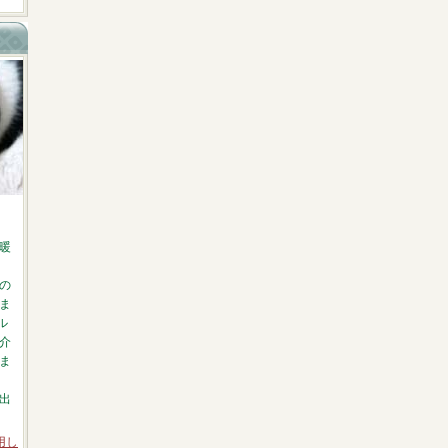
暖
の
ま
ル
介
ま
出
利用し