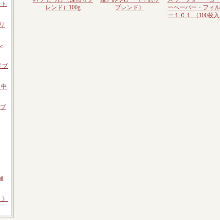
・ト
レンド）100g
ブレンド）
ーペーパー・フィ
ー１０１ （100枚
リ
レ
ドブ
（中
りブ
個
 》