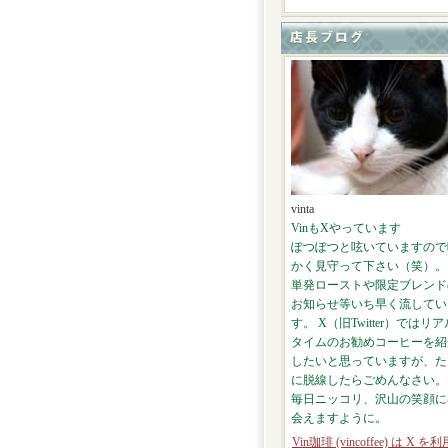
vinta
VinもXやっています
ぽつぽつと呟いていますので
かく見守って下さい（笑）。
単発ローストや限定ブレンド
お知らせ等いち早く流してい
す。 X（旧Twitter）ではリア
タイムのお勧めコーヒーを紹
したいと思っていますが、た
に脱線したらごめんなさい。
毎日ニッコリ、沢山の笑顔に
会えますように。
Vin珈琲 (vincoffee) は X を