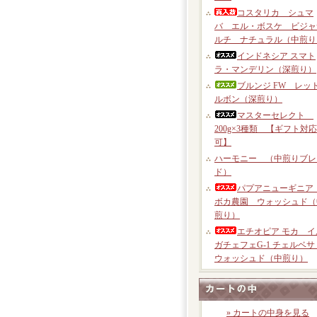
コスタリカ シュマ
バ エル・ボスケ ビジャ
ルチ ナチュラル（中煎り
インドネシア スマト
ラ・マンデリン（深煎り）
ブルンジ FW レッ
ルボン（深煎り）
マスターセレクト
200g×3種類 【ギフト対応
可】
ハーモニー （中煎りブレ
ド）
パプアニューギニ
ボカ農園 ウォッシュド（
煎り）
エチオピア モカ イ
ガチェフェG-1 チェルベ
ウォッシュド（中煎り）
» カートの中身を見る