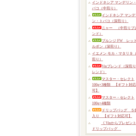
インドネシア マンデリン
バコ（中煎り）
インドネシア マンデ
ン・トバコ（深煎り）
ニャー （中煎りブ
ンド）
ブルンジ FW レッ
ルボン（深煎り）
イエメン モカ・マタリ９
煎り）
Vinブレンド（深煎
レンド）
マスター・セレクト
100g×3種類 【ギフト対応
可】
マスター・セレクト
100g×4種類
ドリップバッグ ５
入り 【ギフト対応可】
《 Vinからプレゼント
ドリップバッグ